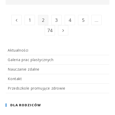
1
2
3
4
5
…
74
Aktualności
Galeria prac plastycznych
Nauczanie zdalne
Kontakt
Przedszkole promujące zdrowie
DLA RODZICÓW