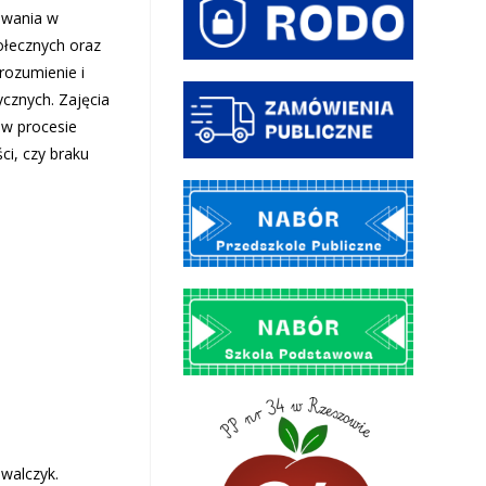
owania w
ołecznych oraz
rozumienie i
ycznych. Zajęcia
 w procesie
i, czy braku
walczyk.