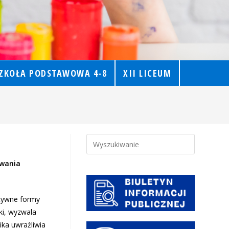
ZKOŁA PODSTAWOWA 4-8
XII LICEUM
owania
tywne formy
ki, wyzwala
ika uwrażliwia