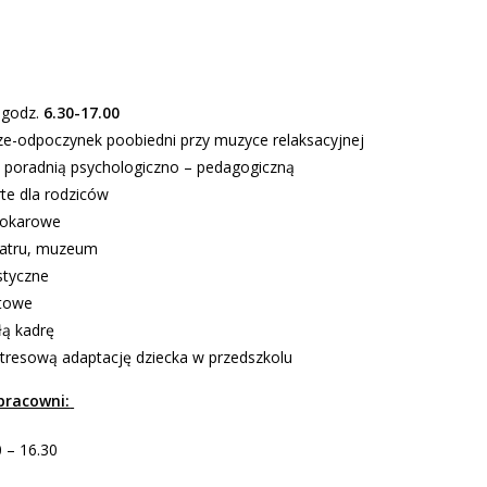
 godz.
6.30-17.00
ze-odpoczynek poobiedni przy muzyce relaksacyjnej
 poradnią psychologiczno – pedagogiczną
te dla rodziców
tokarowe
eatru, muzeum
styczne
rtowe
łą kadrę
tresową adaptację dziecka w przedszkolu
pracowni:
0 – 16.30