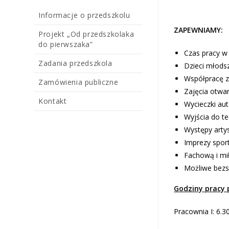
Informacje o przedszkolu
ZAPEWNIAMY:
Projekt „Od przedszkolaka
do pierwszaka”
Czas pracy w
Zadania przedszkola
Dzieci młods
Współpracę z
Zamówienia publiczne
Zajęcia otwar
Kontakt
Wycieczki au
Wyjścia do t
Występy arty
Imprezy spo
Fachową i mi
Możliwe bezs
Godziny pracy 
Pracownia I: 6.3