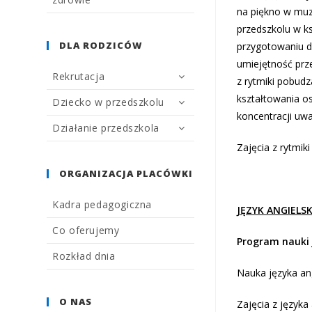
na piękno w muz
przedszkolu w k
DLA RODZICÓW
przygotowaniu dz
umiejętność prze
Rekrutacja
z rytmiki pobudz
kształtowania o
Dziecko w przedszkolu
koncentracji uwa
Działanie przedszkola
Zajęcia z rytmik
ORGANIZACJA PLACÓWKI
Kadra pedagogiczna
JĘZYK ANGIELSK
Co oferujemy
Program nauki 
Rozkład dnia
Nauka języka a
O NAS
Zajęcia z język