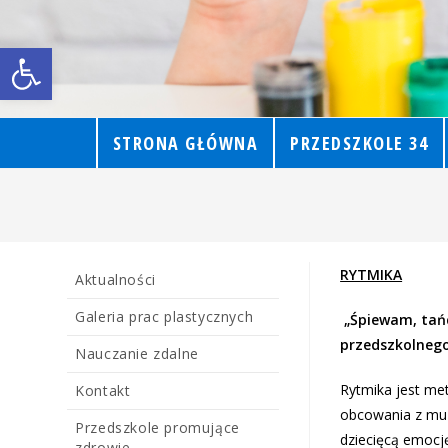
Open toolbar
STRONA GŁÓWNA
PRZEDSZKOLE 34
RYTMIKA
Aktualności
Galeria prac plastycznych
„Śpiewam, tań
przedszkolnego
Nauczanie zdalne
Rytmika jest me
Kontakt
obcowania z muz
Przedszkole promujące
dziecięcą emocj
zdrowie