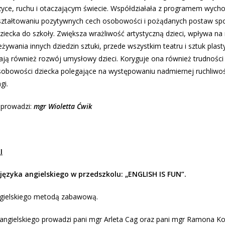
yce, ruchu i otaczającym świecie. Współdziałała z programem wych
ształtowaniu pozytywnych cech osobowości i pożądanych postaw sp
iecka do szkoły. Zwiększa wrażliwość artystyczną dzieci, wpływa na 
żywania innych dziedzin sztuki, przede wszystkim teatru i sztuk plast
ają również rozwój umysłowy dzieci. Koryguje ona również trudności
sobowości dziecka polegające na występowaniu nadmiernej ruchliwośc
gi.
i prowadzi:
mgr Wioletta Ćwik
I
języka angielskiego w przedszkolu: „ENGLISH IS FUN”.
ngielskiego metodą zabawową.
a angielskiego prowadzi pani mgr Arleta Cag oraz pani mgr Ramona Ko