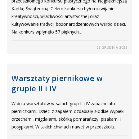
przedszkolnego konkursu plastycznego na Najpiękniejszą
Kartkę Świąteczną. Celem konkursu było rozwijanie
kreatywności, wrażliwości artystycznej oraz
kultywowanie tradycji bożonarodzeniowych wśród dzieci.
Na konkurs wpłynęło 57 pięknych…
23 GRUDNIA 2025
Warsztaty piernikowe w
grupie II i IV
W dniu warsztatów w salach grup II i IV zapachniało
pierniczkami. Dzieci z zapałem ozdabiały słodkie wypieki
orzechami, migdałami, skórką pomarańczy, pisakami i
posypkami. W takich chwilach nawet w przedszkolu…