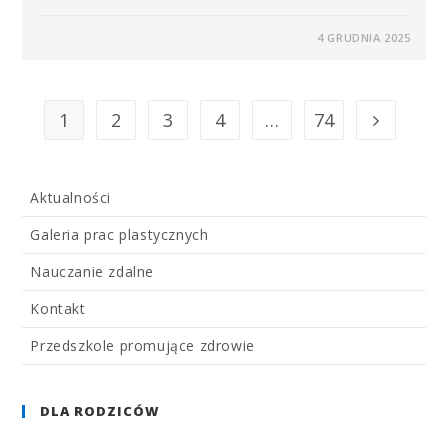
4 GRUDNIA 2025
1
2
3
4
…
74
Aktualności
Galeria prac plastycznych
Nauczanie zdalne
Kontakt
Przedszkole promujące zdrowie
DLA RODZICÓW