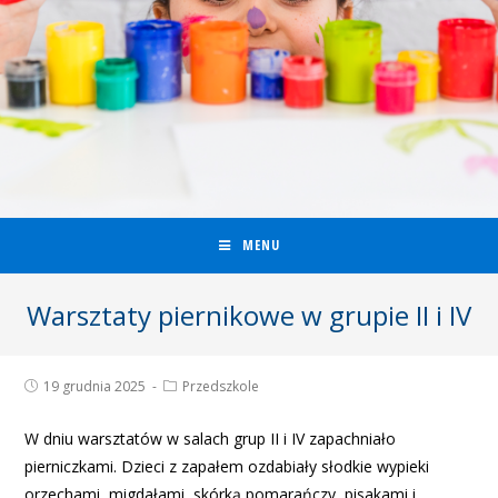
MENU
Warsztaty piernikowe w grupie II i IV
19 grudnia 2025
Przedszkole
W dniu warsztatów w salach grup II i IV zapachniało
pierniczkami. Dzieci z zapałem ozdabiały słodkie wypieki
orzechami, migdałami, skórką pomarańczy, pisakami i