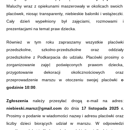
Maluchy wraz z opiekunami maszerowały w okolicach swoich
placówek, niosąc transparenty, niebieskie baloniki i wstążeczki.
Cały dzień wypełniony był zajęciami, rozmowami i
prezentacjami na temat praw dziecka.
Również w tym roku zapraszamy wszystkie placówki
przedszkolne, szkolno-przedszkolne oraz oddziały
przedszkolne z Podkarpacia do udziału. Placówki prosimy o
zorganizowanie zajęć poświęconych prawom dziecka,
przygotowanie dekoracji okolicznościowyc
h oraz
przeprowadzenie marszu w otoczeniu swojej placówki
o
godzinie 10:00
.
Zgłoszenia
należy przesyłać drogą e-mail na adres:
niebieski.marsz@gmail.com
do dnia
17 listopada 202
5
r.
Prosimy o podanie w wiadomości nazwy i adresu placówki
oraz
liczby dzieci biorących udział w marszu. W odpowiedzi