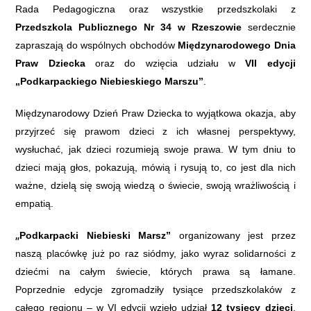
Rada Pedagogiczna oraz wszystkie przedszkolaki z
Przedszkola Publicznego Nr 34 w Rzeszowie
serdecznie
zapraszają do wspólnych obchodów
Międzynarodowego Dnia
Praw Dziecka
oraz do wzięcia udziału w
VI
I
edycji
„Podkarpackiego Niebieskiego Marszu”
.
Międzynarodowy Dzień Praw Dziecka to wyjątkowa okazja, aby
przyjrzeć się prawom dzieci z ich własnej perspektywy,
wysłuchać, jak dzieci rozumieją swoje prawa. W tym dniu to
dzieci mają głos, pokazują, mówią i rysują to, co jest dla nich
ważne, dzielą się swoją wiedzą o świecie, swoją wrażliwością i
empatią.
„
Podkarpacki Niebieski Marsz”
organizowany jest przez
naszą placówkę już po raz s
iódmy
, jako wyraz solidarności z
dziećmi na całym świecie, których prawa są łamane.
Poprzednie edycje zgromadziły tysiące przedszkolaków z
całego regionu – w V
I
edycji wzięło udział
12 tysięcy dzieci
.