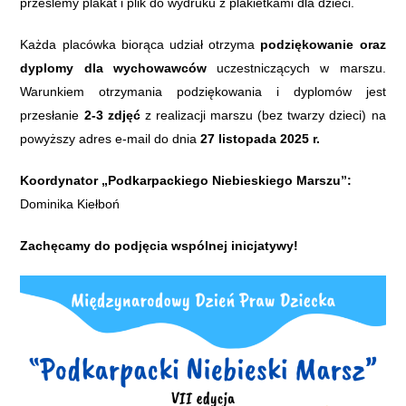
prześlemy plakat
i
plik do wydruku z plakietkami dla dzieci.
Każda placówka biorąca udział otrzyma
podziękowanie oraz
dyplomy dla wychowawców
uczestniczących w marszu.
Warunkiem otrzymania podziękowania i dyplomów jest
przesłan
ie
2-3 zdjęć
z realizacji marszu
(bez twarzy dzieci)
na
powyższy adres e-mail do dnia
27 listopada 202
5
r.
Koordynator „Podkarpackiego Niebieskiego Marszu”:
Dominika Kiełboń
Zachęcamy do podjęcia wspólnej inicjatywy!