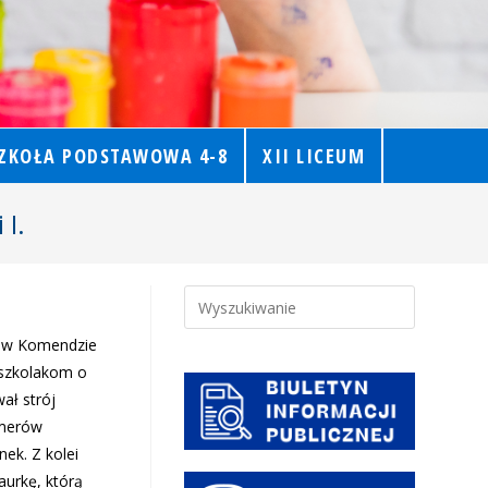
ZKOŁA PODSTAWOWA 4-8
XII LICEUM
I.
je w Komendzie
dszkolakom o
ał strój
umerów
ek. Z kolei
aurkę, którą