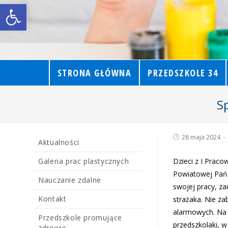
Open toolbar
STRONA GŁÓWNA
PRZEDSZKOLE 34
S
28 maja 2024
Aktualności
Galeria prac plastycznych
Dzieci z I Praco
Powiatowej Pańs
Nauczanie zdalne
swojej pracy, za
Kontakt
strażaka. Nie z
alarmowych. Na 
Przedszkole promujące
przedszkolaki, 
zdrowie