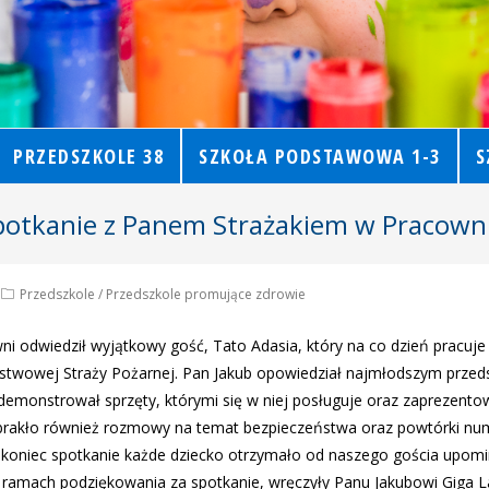
PRZEDSZKOLE 38
SZKOŁA PODSTAWOWA 1-3
S
potkanie z Panem Strażakiem w Pracowni 
Przedszkole
/
Przedszkole promujące zdrowie
wni odwiedził wyjątkowy gość, Tato Adasia, który na co dzień pracu
twowej Straży Pożarnej. Pan Jakub opowiedział najmłodszym prze
demonstrował sprzęty, którymi się w niej posługuje oraz zaprezentow
abrakło również rozmowy na temat bezpieczeństwa oraz powtórki n
koniec spotkanie każde dziecko otrzymało od naszego gościa upomin
w ramach podziękowania za spotkanie, wręczyły Panu Jakubowi Giga L