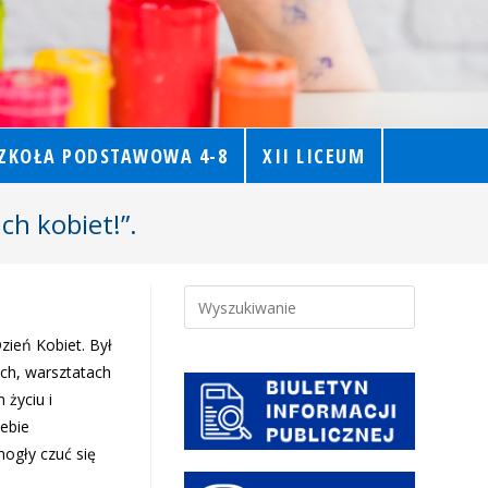
ZKOŁA PODSTAWOWA 4-8
XII LICEUM
ch kobiet!”.
ień Kobiet. Był
ych, warsztatach
 życiu i
ebie
ogły czuć się