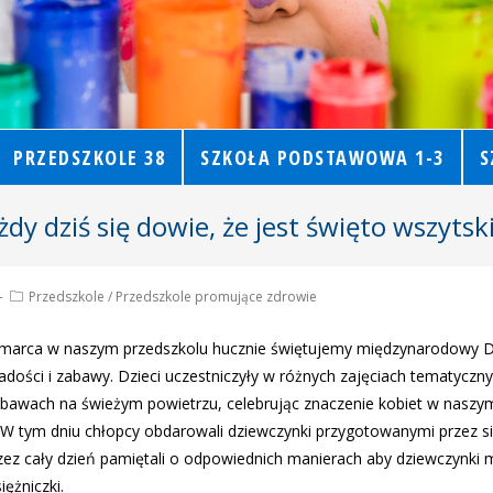
PRZEDSZKOLE 38
SZKOŁA PODSTAWOWA 1-3
S
żdy dziś się dowie, że jest święto wszytski
Przedszkole
/
Przedszkole promujące zdrowie
marca w naszym przedszkolu hucznie świętujemy międzynarodowy Dz
adości i zabawy. Dzieci uczestniczyły w różnych zajęciach tematyczn
abawach na świeżym powietrzu, celebrując znaczenie kobiet w naszym
 W tym dniu chłopcy obdarowali dziewczynki przygotowanymi przez si
zez cały dzień pamiętali o odpowiednich manierach aby dziewczynki m
iężniczki.