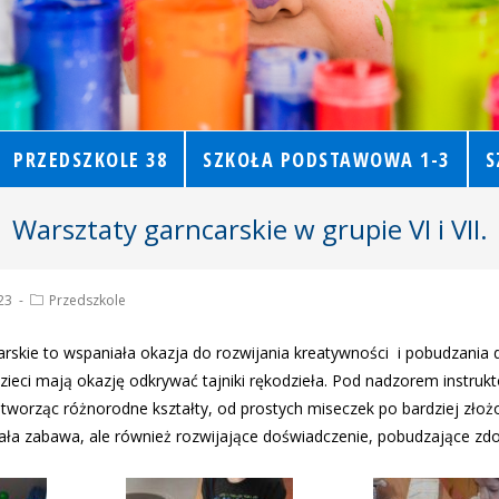
PRZEDSZKOLE 38
SZKOŁA PODSTAWOWA 1-3
S
Warsztaty garncarskie w grupie VI i VII.
23
Przedszkole
arskie to wspaniała okazja do rozwijania kreatywności i pobudzania 
zieci mają okazję odkrywać tajniki rękodzieła. Pod nadzorem instrukt
tworząc różnorodne kształty, od prostych miseczek po bardziej złożo
nała zabawa, ale również rozwijające doświadczenie, pobudzające zd