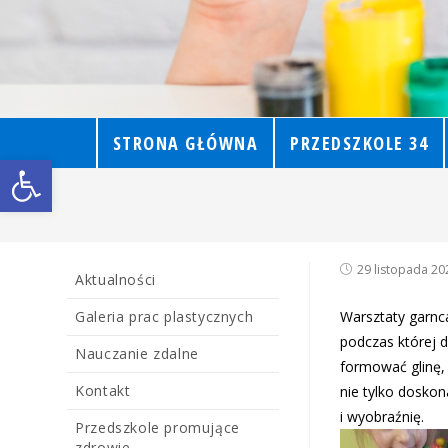
STRONA GŁÓWNA
PRZEDSZKOLE 34
Open toolbar
29 listopada 20
Aktualności
Galeria prac plastycznych
Warsztaty garnc
podczas której d
Nauczanie zdalne
formować glinę, 
Kontakt
nie tylko dosko
i wyobraźnię.
Przedszkole promujące
zdrowie