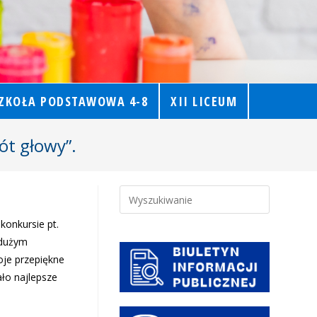
ZKOŁA PODSTAWOWA 4-8
XII LICEUM
ót głowy”.
konkursie pt.
 dużym
oje przepiękne
ało najlepsze