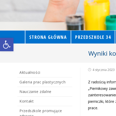
STRONA GŁÓWNA
PRZEDSZKOLE 34
Open toolbar
Wyniki ko
4 stycznia 2023
Aktualności
Galeria prac plastycznych
Z radością infor
„Piernikowy zawr
Nauczanie zdalne
zainteresowaniem
Kontakt
pierniczki, któr
prace.
Przedszkole promujące
zdrowie