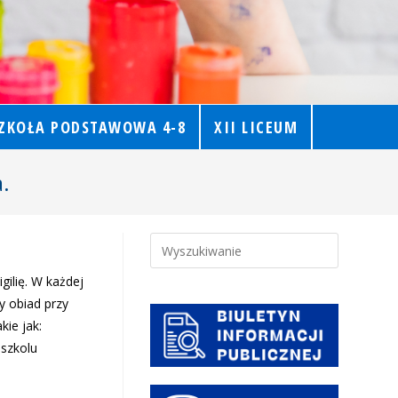
ZKOŁA PODSTAWOWA 4-8
XII LICEUM
a.
gilię. W każdej
y obiad przy
kie jak:
dszkolu