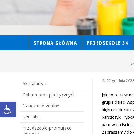
STRONA GŁÓWNA
PRZEDSZKOLE 34
„
22 grudnia 202
Aktualności
Galeria prac plastycznych
Jak co roku w na
Open toolbar
grupie dzieci ws
Nauczanie zdalne
pięknie udekorow
Kontakt
barszczyk i rybk
panowała iście 
Przedszkole promujące
Zapraszamy do ob
zdrowie