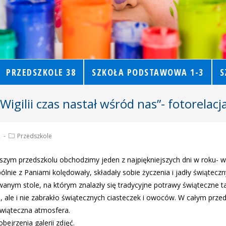
PRZEDSZKOLE 38
SZKOŁA PODSTAWOWA 1-3
S
Wigilii czas nastał wśród nas”- fotorelacj
2
Przedszkole
szym przedszkolu obchodzimy jeden z najpiękniejszych dni w roku- wi
pólnie z Paniami kolędowały, składały sobie życzenia i jadły świąteczn
anym stole, na którym znalazły się tradycyjne potrawy świąteczne ta
a, ale i nie zabrakło świątecznych ciasteczek i owoców. W całym prze
świąteczna atmosfera.
ejrzenia galerii zdjęć.