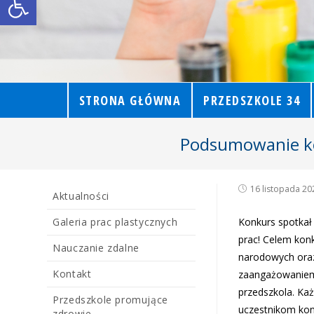
STRONA GŁÓWNA
PRZEDSZKOLE 34
Podsumowanie ko
16 listopada 20
Aktualności
Galeria prac plastycznych
Konkurs spotkał
prac! Celem kon
Nauczanie zdalne
narodowych oraz 
Kontakt
zaangażowaniem 
przedszkola. Ka
Przedszkole promujące
uczestnikom kon
zdrowie