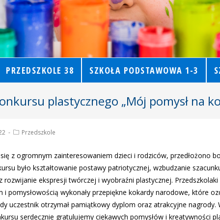
PRZEDSZKOLE 38
SZKOŁA PODSTAWOWA 1-3
S
nkursu plastycznego „Mój pomysł na k
22
Przedszkole
 się z ogromnym zainteresowaniem dzieci i rodziców, przedłożono b
kursu było kształtowanie postawy patriotycznej, wzbudzanie szacunku
rozwijanie ekspresji twórczej i wyobraźni plastycznej. Przedszkolaki
i pomysłowością wykonały przepiękne kokardy narodowe, które ozd
żdy uczestnik otrzymał pamiątkowy dyplom oraz atrakcyjne nagrody.
kursu serdecznie gratulujemy ciekawych pomysłów i kreatywności pla