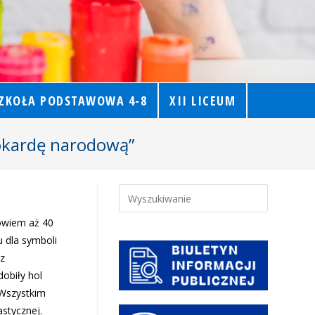
ZKOŁA PODSTAWOWA 4-8
XII LICEUM
okardę narodową”
owiem aż 40
 dla symboli
 z
obiły hol
 Wszystkim
stycznej.