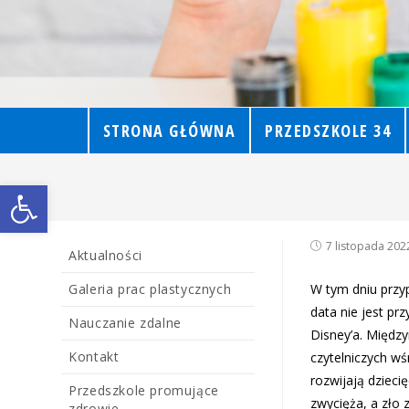
STRONA GŁÓWNA
PRZEDSZKOLE 34
Open toolbar
7 listopada 202
Aktualności
Galeria prac plastycznych
W tym dniu przy
data nie jest pr
Nauczanie zdalne
Disney’a. Międz
Kontakt
czytelniczych wś
rozwijają dzieci
Przedszkole promujące
zwycięża, a zło 
zdrowie