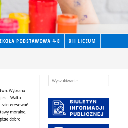
ZKOŁA PODSTAWOWA 4-8
XII LICEUM
stwa. Wybrana
jek – Walta
a zainteresowań
stawy moralne,
gdzie dobro