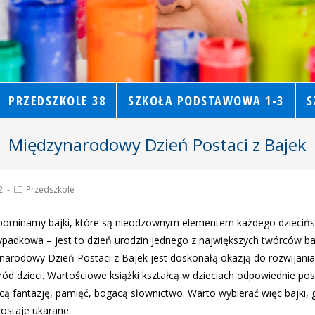
PRZEDSZKOLE 38
SZKOŁA PODSTAWOWA 1-3
S
Międzynarodowy Dzień Postaci z Bajek
2
Przedszkole
pominamy bajki, które są nieodzownym elementem każdego dzieciń
zypadkowa – jest to dzień urodzin jednego z największych twórców ba
ynarodowy Dzień Postaci z Bajek jest doskonałą okazją do rozwijani
ród dzieci. Wartościowe książki kształcą w dzieciach odpowiednie po
ęcą fantazję, pamięć, bogacą słownictwo. Warto wybierać więc bajki, 
zostaje ukarane.