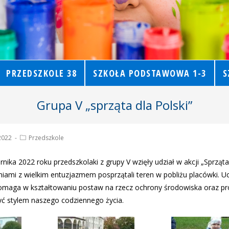
PRZEDSZKOLE 38
SZKOŁA PODSTAWOWA 1-3
S
Grupa V „sprząta dla Polski”
2022
Przedszkole
rnika 2022 roku przedszkolaki z grupy V wzięły udział w akcji „Sprząta
niami z wielkim entuzjazmem posprzątali teren w pobliżu placówki. 
pomaga w kształtowaniu postaw na rzecz ochrony środowiska oraz pr
yć stylem naszego codziennego życia.