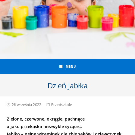
MENU
Dzień Jabłka
28 września 2022
Przedszkole
Zielone, czerwone, okrągłe, pachnące
a jako przekąska niezwykle sycące…
Jabłko – pełne witaminek dla chłopaków i dziewczynek.