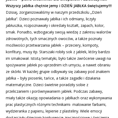
Wszyscy jabłka chętnie jemy i DZIEŃ JABŁKA świętujemy!!!
Dzisiaj, zorganizowaliśmy w naszym przedszkolu „Dzień
Jabłka”. Dzieci poznawały jabłka i ich odmiany, liczyły
jabłuszka, rozpoznawały i określały kształt, zapach, kolor,
smak. Ponadto, wzbogacały swoją wiedzę z zakresu walorów
zdrowotnych, tych smacznych owoców, a także poznały
możliwości przetwarzania jabłek – przeciery, kompoty,
konfitury, musy itp. Starszaki robiły sok z jabłek, który bardzo
im smakował. Istotą tematyki, było także zwrócenie uwagi na
spożywanie jabłek po uprzednim ich umyciu, a nawet obraniu
ze skórki. W każdej grupie odbywały się zabawy pod znakiem
jabłka – były piosenki, tańce, a także zagadki i działania
matematyczne. Dzieci świetnie poradziły sobie z
przeliczaniem i porównywaniem jabłek. Podczas zabawy,
miały także okazję opowiadania o jabłkach oraz wykonywania
prac plastycznych różnymi technikami- malowanie farbami,
wydzieranka z papieru, lepienie z plasteliny. Wiele emocji
dostarczyły dzieciom konkurencje zręcznościowe i ćwiczenia