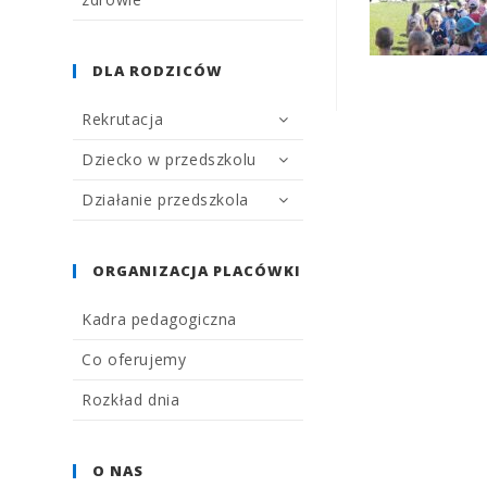
DLA RODZICÓW
g
Rekrutacja
e
n
Dziecko w przedszkolu
e
Działanie przedszkola
r
i
c
ORGANIZACJA PLACÓWKI
l
e
Kadra pedagogiczna
v
Co oferujemy
i
t
Rozkład dnia
r
a
O NAS