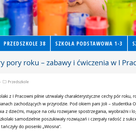
PRZEDSZKOLE 38
SZKOŁA PODSTAWOWA 1-3
S
y pory roku – zabawy i ćwiczenia w I Pra
Przedszkole
olaki z I Pracowni pilnie utrwalały charakterystyczne cechy pór roku,
ianach zachodzących w przyrodzie. Pod okiem pani Joli – studentka O
ia z dziećmi, mające na celu rozwijanie spostrzegania, wyobraźni i l
zkolaki samodzielnie poszukiwały rozwiązań i czerpały radość z sukc
i tańczyły do piosenki „Wiosna”.