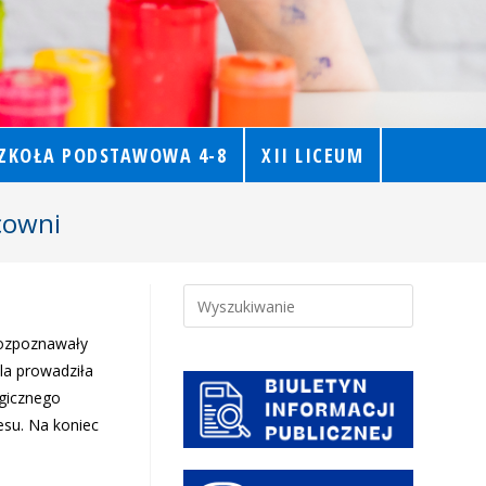
ZKOŁA PODSTAWOWA 4-8
XII LICEUM
cowni
 rozpoznawały
la prowadziła
ogicznego
esu. Na koniec