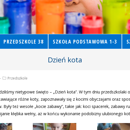
PRZEDSZKOLE 38
SZKOŁA PODSTAWOWA 1-3
S
Dzień kota
Przedszkole
ziliśmy nietypowe święto – „Dzień kota”. W tym dniu przedszkolaki 
stawiające różne koty, zapoznawały się z kocimi obyczajami oraz sp
w. Były też wesołe „kocie zabawy”, takie jak: koci spacerek, zabawy 
ijanie kłębka wełny, aż w końcu wykonanie podobizny ulubionego kot