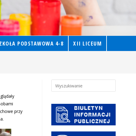
ZKOŁA PODSTAWOWA 4-8
XII LICEUM
oglądały
osobami
ruchowe przy
a.