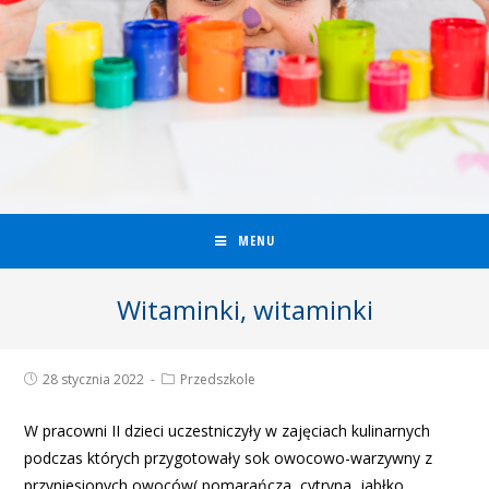
MENU
Witaminki, witaminki
28 stycznia 2022
Przedszkole
W pracowni II dzieci uczestniczyły w zajęciach kulinarnych
podczas których przygotowały sok owocowo-warzywny z
przyniesionych owoców( pomarańcza, cytryna, jabłko,