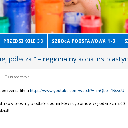
PRZEDSZKOLE 38
SZKOŁA PODSTAWOWA 1-3
S
lnej półeczki” – regionalny konkurs plast
2
Przedszkole
bejrzenia filmu
https://www.youtube.com/watch?v=mQLo-ZNsyqU
stników prosimy o odbiór upominków i dyplomów w godzinach 7.00 -
ział!