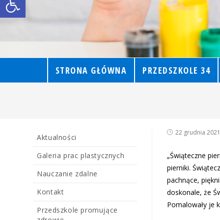
STRONA GŁÓWNA
PRZEDSZKOLE 34
22 grudnia 202
Aktualności
Galeria prac plastycznych
„Świąteczne pier
pierniki. Świąte
Nauczanie zdalne
pachnące, piękni
Kontakt
doskonale, że Św
Pomalowały je ko
Przedszkole promujące
zdrowie