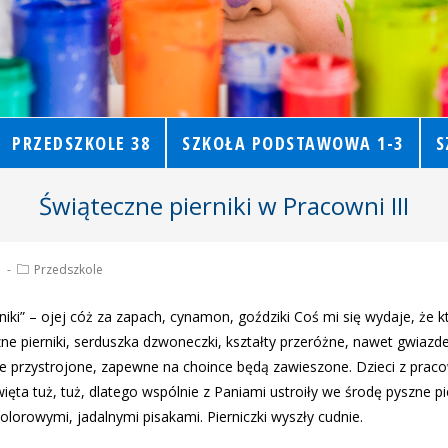
PRZEDSZKOLE 38
SZKOŁA PODSTAWOWA 1-3
S
Świąteczne pierniki w Pracowni III
1
Przedszkole
niki” – ojej cóż za zapach, cynamon, goździki Coś mi się wydaje, że k
czne pierniki, serduszka dzwoneczki, kształty przeróżne, nawet gwiazd
e przystrojone, zapewne na choince będą zawieszone. Dzieci z pracow
ięta tuż, tuż, dlatego wspólnie z Paniami ustroiły we środę pyszne pie
lorowymi, jadalnymi pisakami. Pierniczki wyszły cudnie.