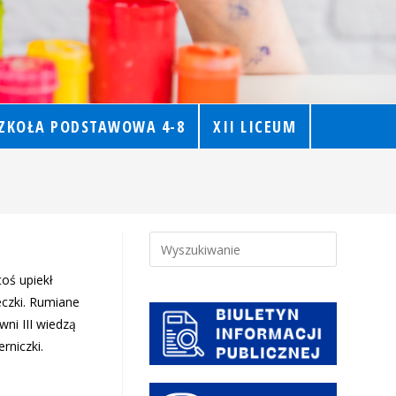
ZKOŁA PODSTAWOWA 4-8
XII LICEUM
toś upiekł
eczki. Rumiane
ni III wiedzą
rniczki.