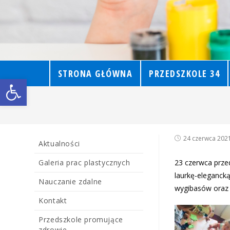
STRONA GŁÓWNA
PRZEDSZKOLE 34
Open toolbar
24 czerwca 202
Aktualności
Galeria prac plastycznych
23 czerwca prze
laurkę-eleganck
Nauczanie zdalne
wygibasów oraz 
Kontakt
Przedszkole promujące
zdrowie