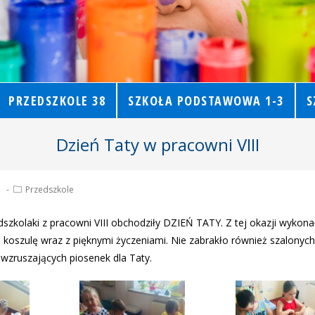
PRZEDSZKOLE 38
SZKOŁA PODSTAWOWA 1-3
S
Dzień Taty w pracowni VIII
1
Przedszkole
dszkolaki z pracowni VIII obchodziły DZIEŃ TATY. Z tej okazji wyko
ą koszulę wraz z pięknymi życzeniami. Nie zabrakło również szalonyc
wzruszających piosenek dla Taty.