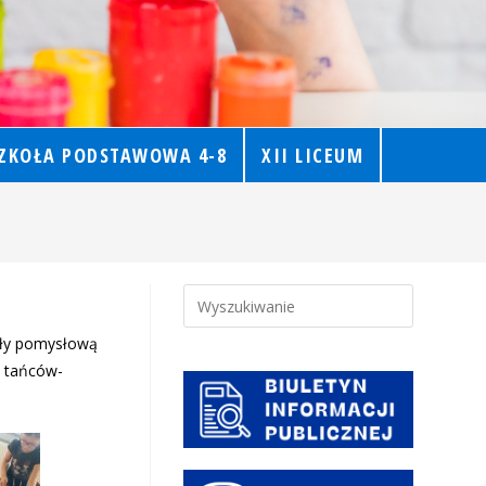
ZKOŁA PODSTAWOWA 4-8
XII LICEUM
nały pomysłową
h tańców-