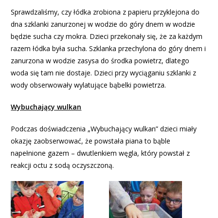
Sprawdzaliśmy, czy łódka zrobiona z papieru przyklejona do
dna szklanki zanurzonej w wodzie do góry dnem w wodzie
będzie sucha czy mokra. Dzieci przekonały się, że za każdym
razem łódka była sucha. Szklanka przechylona do góry dnem i
zanurzona w wodzie zasysa do środka powietrz, dlatego
woda się tam nie dostaje. Dzieci przy wyciąganiu szklanki z
wody obserwowały wylatujące bąbelki powietrza.
Wybuchający wulkan
Podczas doświadczenia „Wybuchający wulkan” dzieci miały
okazję zaobserwować, że powstała piana to bąble
napełnione gazem – dwutlenkiem węgla, który powstał z
reakcji octu z sodą oczyszczoną.