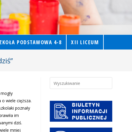
ZKOŁA PODSTAWOWA 4-8
XII LICEUM
ziś”
 mogły
 o wiele cięższa.
szkolaki poznały
prawiła im
anymi dziś.
wiele mniej