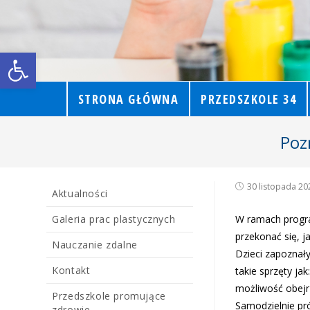
Open toolbar
STRONA GŁÓWNA
PRZEDSZKOLE 34
Poz
30 listopada 20
Aktualności
Galeria prac plastycznych
W ramach progr
przekonać się, j
Nauczanie zdalne
Dzieci zapoznały
Kontakt
takie sprzęty ja
możliwość obejr
Przedszkole promujące
Samodzielnie pr
zdrowie