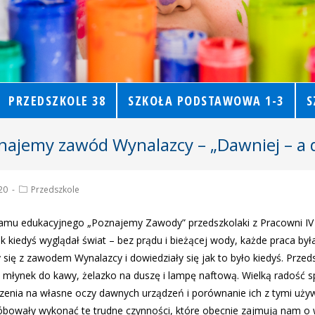
PRZEDSZKOLE 38
SZKOŁA PODSTAWOWA 1-3
S
najemy zawód Wynalazcy – „Dawniej – a d
20
Przedszkole
amu edukacyjnego „Poznajemy Zawody” przedszkolaki z Pracowni IV
ak kiedyś wyglądał świat – bez prądu i bieżącej wody, każde praca była
 się z zawodem Wynalazcy i dowiedziały się jak to było kiedyś. Przed
k: młynek do kawy, żelazko na duszę i lampę naftową. Wielką radość s
zenia na własne oczy dawnych urządzeń i porównanie ich z tymi używ
óbowały wykonać te trudne czynności, które obecnie zajmują nam o 