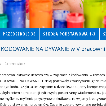
PRZEDSZKOLE 38
SZKOŁA PODSTAWOWA 1-3
S
KODOWANIE NA DYWANIE w V pracowni
0
Przedszkole
V pracowni aktywnie uczestniczą w zajęciach z kodowania, w ramach 
 KODOWANIE NA DYWANIE. Dzisiaj pracowały z warzywami, gdzie mi
nego kodu. Dzięki takim zajęciom u dzieci kształtujemy kompetencj
ględnieniem kompetencji cyfrowych; poszerzamy wiadomości nt. jesi
zne myślenie, myślenie przyczynowo-skutkowe; rozwijamy kreatywnoś
ście do stawianych problemów. Zadanie zostało wykonane perfekcyjni