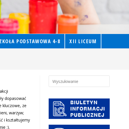
ZKOŁA PODSTAWOWA 4-8
XII LICEUM
akcji
ały dopasować
e kluczowe, ze
eni, warzyw;
ć i kształtujemy
e :).