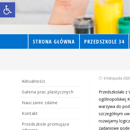
Open toolbar
STRONA GŁÓWNA
PRZEDSZKOLE 34
6 listopada 202
Aktualności
Galeria prac plastycznych
Przedszkolaki z 
ogólnopolskiej
Nauczanie zdalne
warzywa do poda
Kontakt
szczególnym uwz
rozwijamy logic
Przedszkole promujące
zadaniowe podej
zdrowie