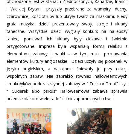
obchodzone jest w Stanach Zjednoczonych, Kanadzie, Irlandii
i Wielkiej Brytanii, przyszły przebrane za wampiry, duchy,
czarownice, kościotrupy lub ukryły twarz za maskami. Kiedy
grała muzyka, dzieci prezentowały swoje stroje i układy
taneczne. Wszystkie dzieci wygrały konkurs na najlepszy
taniec, ponieważ ich układy były ciekawe i świetnie
przygotowane. Impreza była wspaniałą formą relaksu z
elementami zabawy i nauki – w tym m.in., poznawania
elementów kultury anglosaskiej. Dzieci uczyły się piosenek w
języku angielskim, a następnie śpiewały je przy okazji
wspólnych zabaw. Nie zabrakło również halloween’owych
smakołyków podczas słynnej zabawy w “ Trick or Treat” czyli
“ Cukierek albo psikus” Halloween’owa zabawa sprawiła
przedszkolakom wiele radości i niezapomnianych chwil.