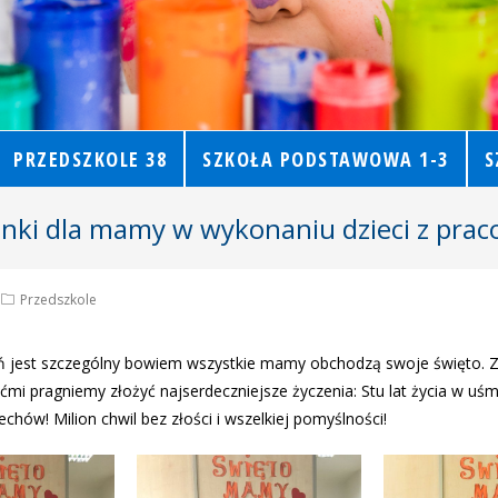
PRZEDSZKOLE 38
SZKOŁA PODSTAWOWA 1-3
S
ki dla mamy w wykonaniu dzieci z prac
Przedszkole
eń jest szczególny bowiem wszystkie mamy obchodzą swoje święto. Z 
ećmi pragniemy złożyć najserdeczniejsze życzenia: Stu lat życia w uśm
chów! Milion chwil bez złości i wszelkiej pomyślności!