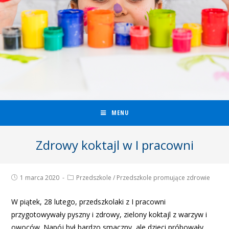
MENU
Zdrowy koktajl w I pracowni
1 marca 2020
Przedszkole
/
Przedszkole promujące zdrowie
W piątek, 28 lutego, przedszkolaki z I pracowni
przygotowywały pyszny i zdrowy, zielony koktajl z warzyw i
owoców. Napój był bardzo smaczny, ale dzieci próbowały