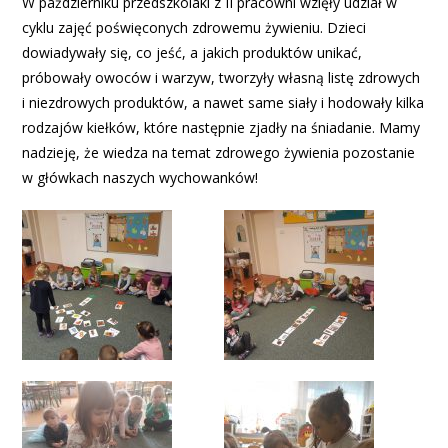
W październiku przedszkolaki z II pracowni wzięły udział w
cyklu zajęć poświęconych zdrowemu żywieniu. Dzieci
dowiadywały się, co jeść, a jakich produktów unikać,
próbowały owoców i warzyw, tworzyły własną listę zdrowych
i niezdrowych produktów, a nawet same siały i hodowały kilka
rodzajów kiełków, które następnie zjadły na śniadanie. Mamy
nadzieję, że wiedza na temat zdrowego żywienia pozostanie
w główkach naszych wychowanków!