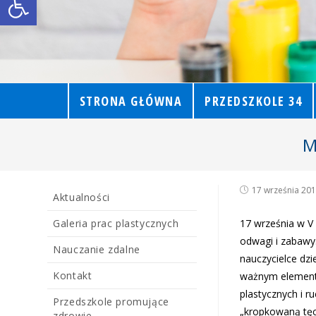
STRONA GŁÓWNA
PRZEDSZKOLE 34
M
17 września 20
Aktualności
Galeria prac plastycznych
17 września w V
odwagi i zabawy.
Nauczanie zdalne
nauczycielce dzi
Kontakt
ważnym elementem
plastycznych i 
Przedszkole promujące
„kropkowaną tęc
zdrowie