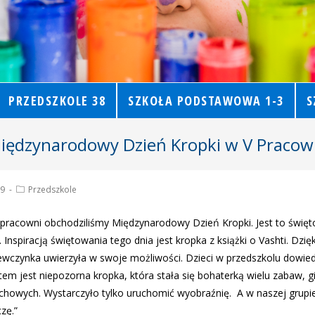
PRZEDSZKOLE 38
SZKOŁA PODSTAWOWA 1-3
S
iędzynarodowy Dzień Kropki w V Pracow
19
Przedszkole
 pracowni obchodziliśmy Międzynarodowy Dzień Kropki. Jest to święt
 Inspiracją świętowania tego dnia jest kropka z książki o Vashti. Dzięk
ewczynka uwierzyła w swoje możliwości. Dzieci w przedszkolu dowiedz
 jest niepozorna kropka, która stała się bohaterką wielu zabaw, gie
ruchowych. Wystarczyło tylko uruchomić wyobraźnię. A w naszej grup
zę.”