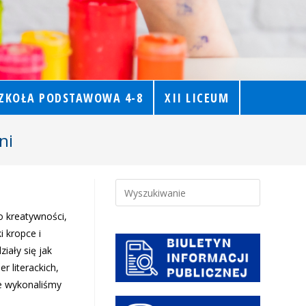
ZKOŁA PODSTAWOWA 4-8
XII LICEUM
ni
o kreatywności,
i kropce i
iały się jak
r literackich,
ie wykonaliśmy