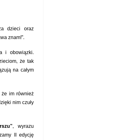
a dzieci oraz
wa znam!”.
 i obowiązki.
ieciom, że tak
ązują na całym
 że im również
zięki nim czuły
rszu”
, wyrazu
zamy II edycję