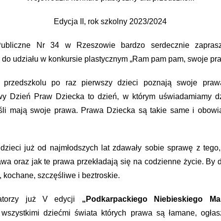
Edycja II, rok szkolny 2023/2024
Publiczne Nr 34 w Rzeszowie bardzo serdecznie zaprasz
o udziału w konkursie plastycznym „Ram pam pam, swoje pra
przedszkolu po raz pierwszy dzieci poznają swoje prawa
y Dzień Praw Dziecka to dzień, w którym uświadamiamy dz
śli mają swoje prawa. Prawa Dziecka są takie same i obowi
dzieci już od najmłodszych lat zdawały sobie sprawę z tego,
awa oraz jak te prawa przekładają się na codzienne życie. By d
 kochane, szczęśliwe i beztroskie.
atorzy już V edycji
„Podkarpackiego Niebieskiego Ma
z wszystkimi dziećmi świata których prawa są łamane, ogłas