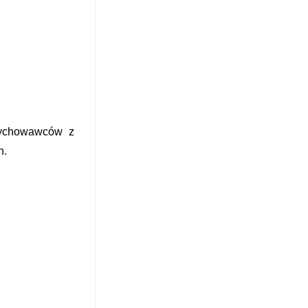
wychowawców z
h.