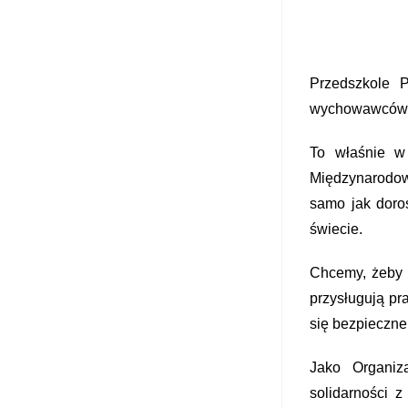
Przedszkole 
wychowawców d
To właśnie w 
Międzynarodow
samo jak doro
świecie.
Chcemy, żeby 
przysługują pr
się bezpieczne,
Jako Organiz
solidarności 