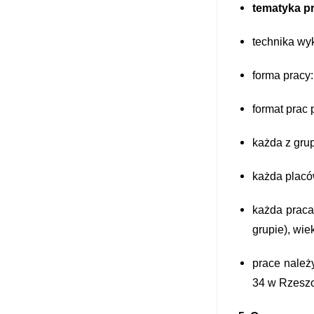
tematyka p
technika wyk
forma pracy
format prac 
każda z gru
każda placó
każda praca
grupie), wie
prace należ
34 w Rzeszo