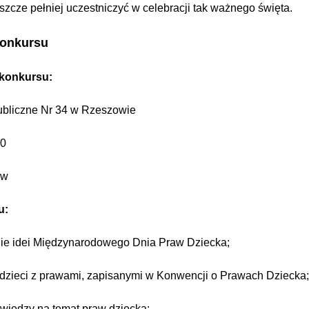
szcze pełniej uczestniczyć w celebracji tak ważnego święta.
konkursu
 konkursu:
ubliczne Nr 34 w Rzeszowie
30
ów
u:
e idei Międzynarodowego Dnia Praw Dziecka;
dzieci z prawami, zapisanymi w Konwencji o Prawach Dziecka
 wiedzy na temat praw dziecka;