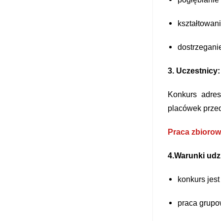
kształtowan
dostrzegani
3. Uczestnicy:
Konkurs adre
placówek przed
Praca zbiorow
4.Warunki udz
konkurs jest
praca grupo