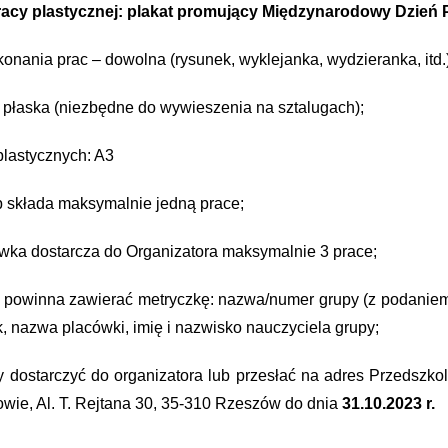
racy plastycznej: plakat promujący Międzynarodowy Dzień 
onania prac – dowolna (rysunek, wyklejanka, wydzieranka, itd.)
: płaska (niezbędne do wywieszenia na sztalugach);
plastycznych: A3
p składa maksymalnie jedną prace;
wka dostarcza do Organizatora maksymalnie 3 prace;
 powinna zawierać metryczkę: nazwa/numer grupy (z podaniem 
k, nazwa placówki, imię i nazwisko nauczyciela grupy;
y dostarczyć do organizatora lub przesłać na adres Przedszko
wie, Al. T. Rejtana 30, 35-310 Rzeszów do dnia
31.10.2023 r.